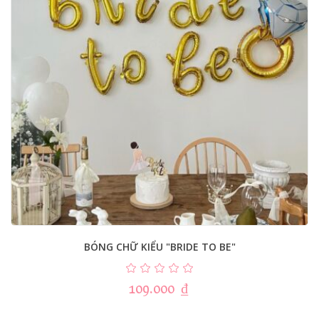
BÓNG CHỮ KIỂU "BRIDE TO BE"
109.000
₫