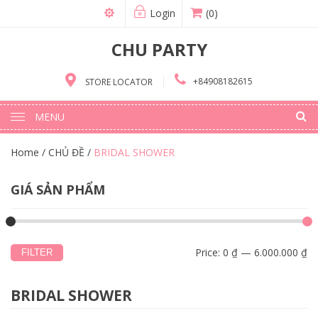
Login
(0)
CHU PARTY
+84908182615
STORE LOCATOR
MENU
Home
/
CHỦ ĐỀ
/
BRIDAL SHOWER
GIÁ SẢN PHẨM
Price:
0 ₫
—
6.000.000 ₫
FILTER
BRIDAL SHOWER