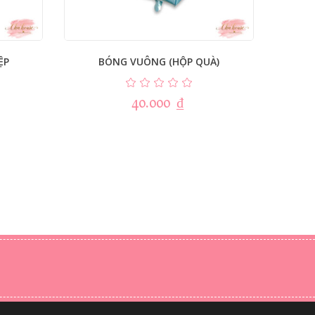
ỆP
BÓNG VUÔNG (HỘP QUÀ)
B
40.000
₫