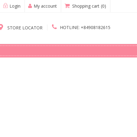
Login
My account
Shopping cart
(0)
HOTLINE:
+84908182615
STORE LOCATOR