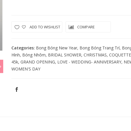
Quantity
ADD TO WISHLIST
COMPARE
Categories:
Bong Bóng New Year
,
Bong Bóng Trang Trí
,
Bon
Hình
,
Bóng Nhôm
,
BRIDAL SHOWER
,
CHRISTMAS
,
COQUETTE
45k
,
GRAND OPENING
,
LOVE - WEDDING- ANNIVERSARY
,
NE
WOMEN'S DAY