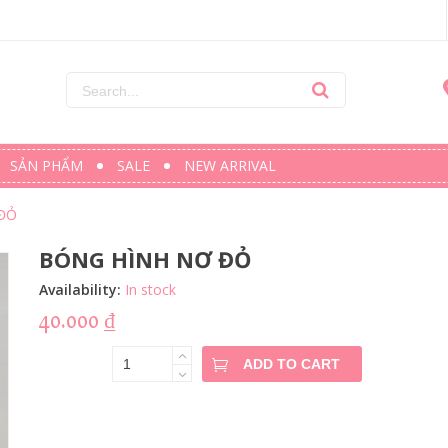
SẢN PHẨM
SALE
NEW ARRIVAL
ĐỎ
BÓNG HÌNH NƠ ĐỎ
Availability:
In stock
40.000
₫
BÓNG
ADD TO CART
HÌNH NƠ
ĐỎ