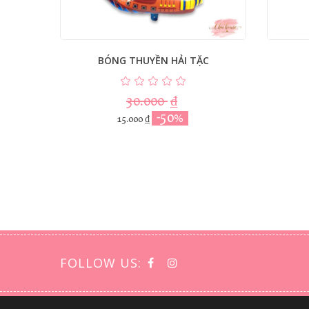
BÓNG THUYỀN HẢI TẶC
30.000
₫
-50%
15.000
₫
FOLLOW US: