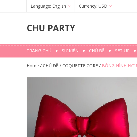
Language:
English
Currency:
USD
Français
(
French
)
€
(
EUR
)
CHU PARTY
English
$ (USD)
TRANG CHỦ
SỰ KIỆN
CHỦ ĐỀ
SET UP
Home
/
CHỦ ĐỀ
/
COQUETTE CORE
/
BÓNG HÌNH NƠ 