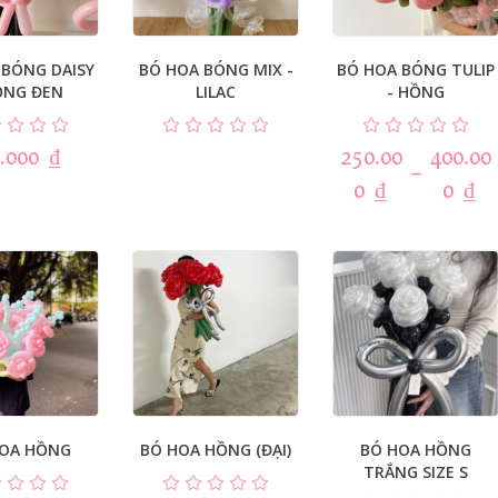
 BÓNG DAISY
BÓ HOA BÓNG MIX -
BÓ HOA BÓNG TULIP
ỒNG ĐEN
LILAC
- HỒNG
.000
₫
250.00
400.00
–
0
₫
0
₫
HOA HỒNG
BÓ HOA HỒNG (ĐẠI)
BÓ HOA HỒNG
TRẮNG SIZE S