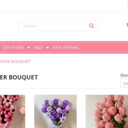
SẢN PHẨM
SALE
NEW ARRIVAL
OWER BOUQUET
Sho
ER BOUQUET