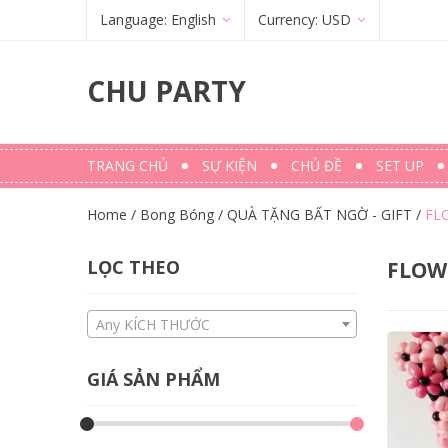
Language:
English
Currency:
USD
Français
(
French
)
€
(
EUR
)
CHU PARTY
English
$ (USD)
TRANG CHỦ
SỰ KIỆN
CHỦ ĐỀ
SET UP
Home
/
Bong Bóng
/
QUÀ TẶNG BẤT NGỜ - GIFT
/
FL
LỌC THEO
FLOW
Any KÍCH THƯỚC
GIÁ SẢN PHẨM