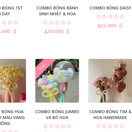
 BÓNG 1ST
COMBO BÓNG BÁNH
COMBO BÓNG DAISY
B.DAY
SINH NHẬT & HOA
415.000
₫
.000
₫
420.000
₫
New
 BÓNG HOA
COMBO BÓNG JUMBO
COMBO BÓNG TIM &
H MÀU VÀNG
VÀ BÓ HOA
HOA HANDMADE
HỒNG