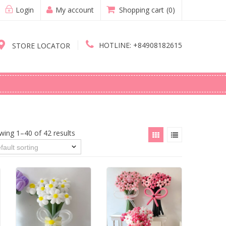
Login
My account
Shopping cart
(0)
HOTLINE:
+84908182615
STORE LOCATOR
wing 1–40 of 42 results