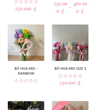
250.00
400.00
–
250.000
₫
0
₫
0
₫
BÓ HOA MIX -
BÓ HOA MIX SIZE S
RAINBOW
250.000
₫
New