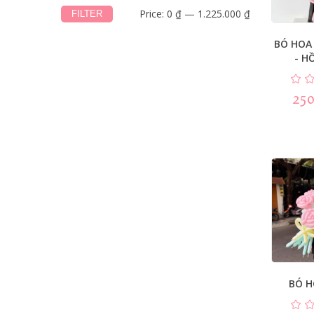
Price:
0 ₫
—
1.225.000 ₫
FILTER
BÓ HOA
- H
250
BÓ 