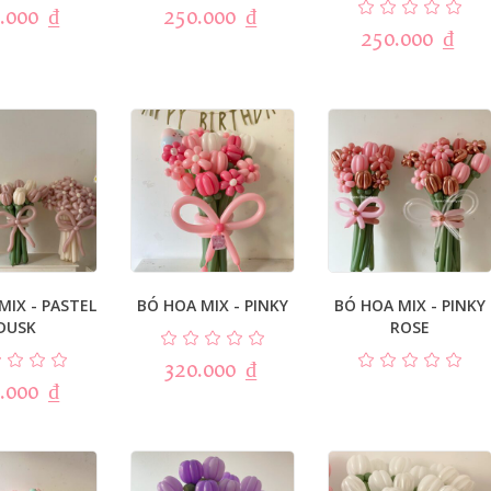
.000
₫
250.000
₫
250.000
₫
MIX - PASTEL
BÓ HOA MIX - PINKY
BÓ HOA MIX - PINKY
DUSK
ROSE
320.000
₫
.000
₫