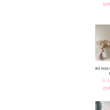
320
BÓ HOA 
250