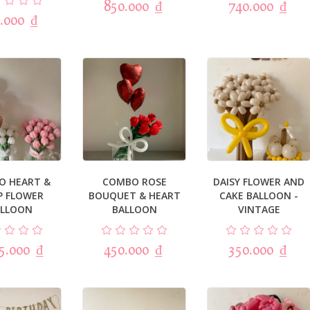
850.000
₫
740.000
₫
.000
₫
O HEART &
COMBO ROSE
DAISY FLOWER AND
P FLOWER
BOUQUET & HEART
CAKE BALLOON -
ALLOON
BALLOON
VINTAGE
25.000
₫
450.000
₫
350.000
₫