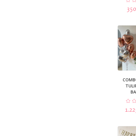
350
COMB
TULI
B
1.2