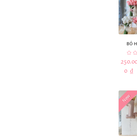
BÓ H
250.0
0
₫
New