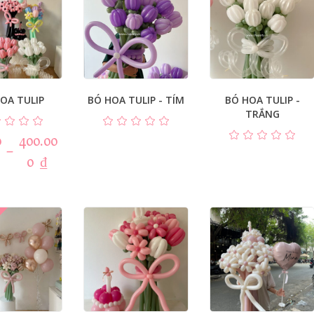
OA TULIP
BÓ HOA TULIP - TÍM
BÓ HOA TULIP -
TRẮNG
0
400.00
–
0
₫