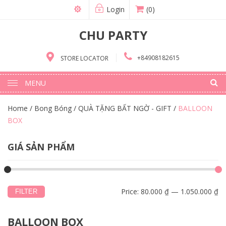
Login
(0)
CHU PARTY
+84908182615
STORE LOCATOR
MENU
Home
/
Bong Bóng
/
QUÀ TẶNG BẤT NGỜ - GIFT
/
BALLOON
BOX
GIÁ SẢN PHẨM
Price:
80.000 ₫
—
1.050.000 ₫
FILTER
BALLOON BOX