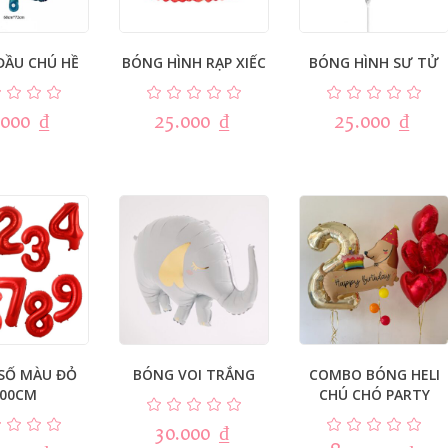
ĐẦU CHÚ HỀ
BÓNG HÌNH RẠP XIẾC
BÓNG HÌNH SƯ TỬ
.000
₫
25.000
₫
25.000
₫
SỐ MÀU ĐỎ
BÓNG VOI TRẮNG
COMBO BÓNG HELI
100CM
CHÚ CHÓ PARTY
30.000
₫