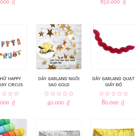
.000
₫
850.000
₫
CHỮ HAPPY
DÂY GARLAND NGÔI
DÂY GARLAND QUẠT
DAY CIRCUS
SAO GOLD
GIẤY ĐỎ
.000
₫
40.000
₫
80.000
₫