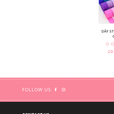
DÂY ST
20
FOLLOW US: