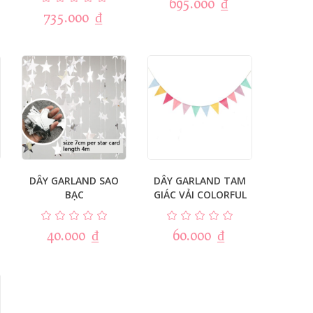
695.000
₫
735.000
₫
DÂY GARLAND SAO
DÂY GARLAND TAM
BẠC
GIÁC VẢI COLORFUL
40.000
₫
60.000
₫