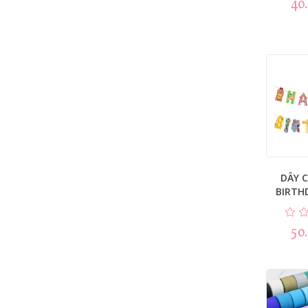
40
DÂY 
BIRTH
50