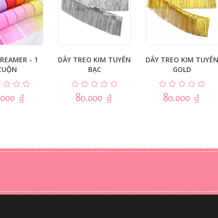
REAMER - 1
DÂY TREO KIM TUYẾN
DÂY TREO KIM TUYẾ
CUỘN
BẠC
GOLD
.000
₫
80.000
₫
80.000
₫