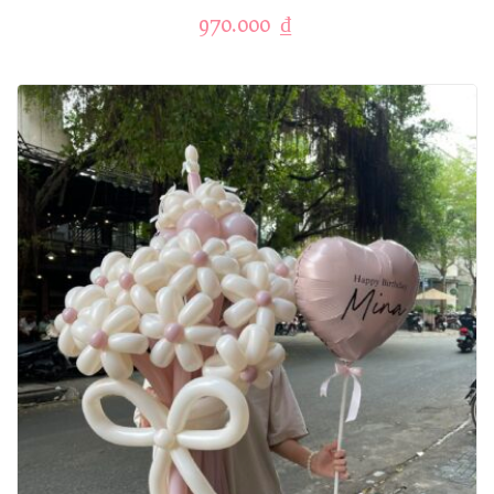
970.000
₫