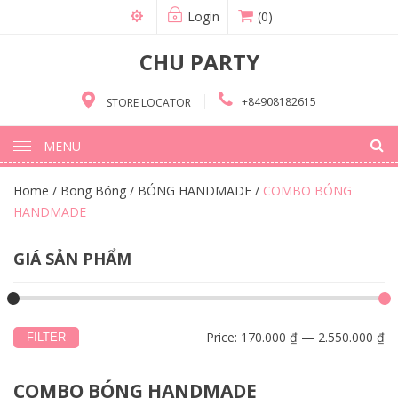
Login
(0)
CHU PARTY
+84908182615
STORE LOCATOR
MENU
Home
/
Bong Bóng
/
BÓNG HANDMADE
/
COMBO BÓNG
HANDMADE
GIÁ SẢN PHẨM
Price:
170.000 ₫
—
2.550.000 ₫
FILTER
COMBO BÓNG HANDMADE