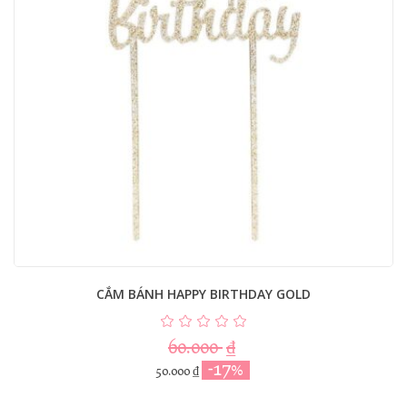
CẮM BÁNH HAPPY BIRTHDAY GOLD
60.000
₫
-17%
50.000
₫