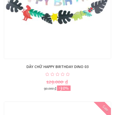
DÂY CHỮ HAPPY BIRTHDAY DINO 03
129.000
₫
-30%
90.000
₫
Sale