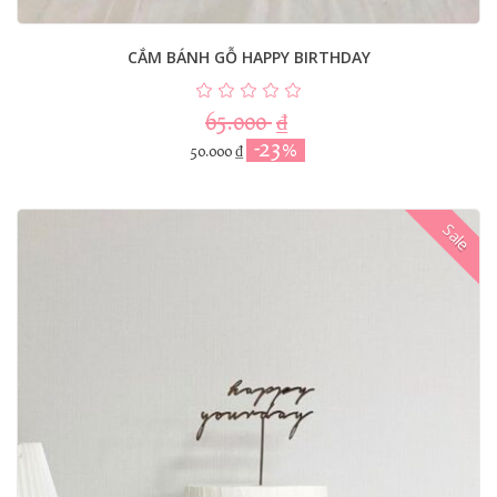
CẮM BÁNH GỖ HAPPY BIRTHDAY
65.000
₫
-23%
50.000
₫
Sale