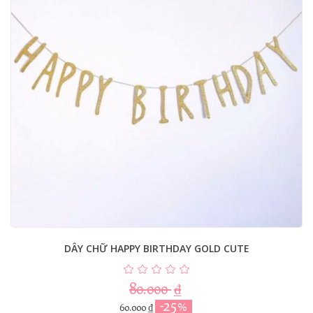
DÂY CHỮ HAPPY BIRTHDAY GOLD CUTE
80.000
₫
-25%
60.000
₫