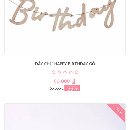
DÂY CHỮ HAPPY BIRTHDAY GỖ
90.000
₫
-33%
60.000
₫
Sale