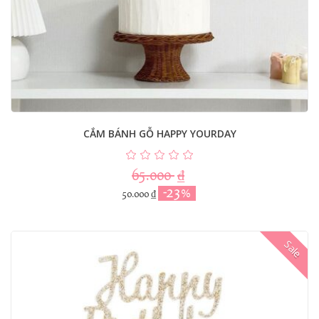
CẮM BÁNH GỖ HAPPY YOURDAY
65.000
₫
-23%
50.000
₫
Sale