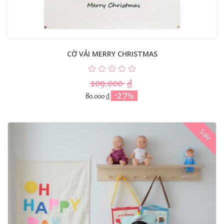
CỜ VẢI MERRY CHRISTMAS
109.000
₫
-27%
80.000
₫
Sale