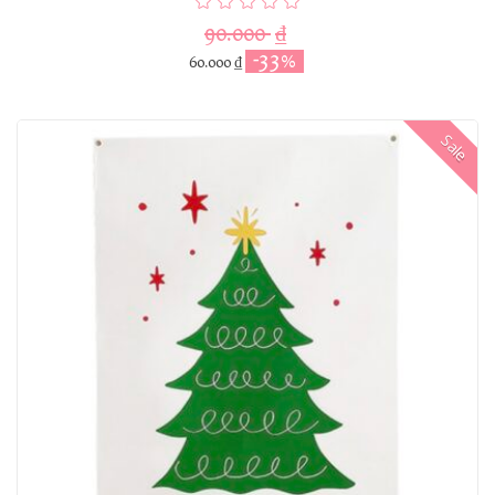
90.000
₫
-33%
60.000
₫
Sale