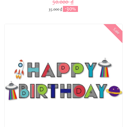
50.000
₫
-30%
35.000
₫
Sale