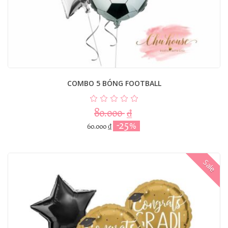
COMBO 5 BÓNG FOOTBALL
80.000
₫
-25%
60.000
₫
Sale