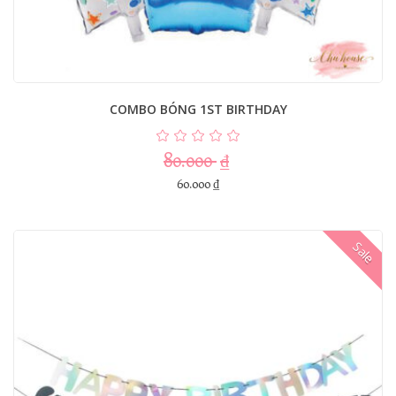
COMBO BÓNG 1ST BIRTHDAY
80.000
₫
60.000
₫
Sale