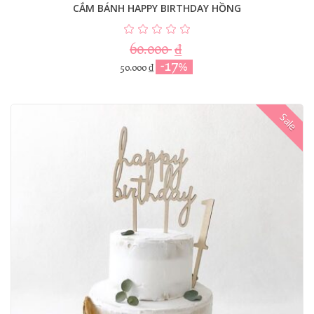
CẮM BÁNH HAPPY BIRTHDAY HỒNG
60.000
₫
-17%
50.000
₫
Sale