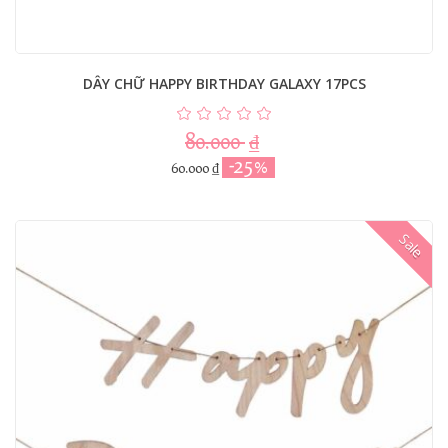
DÂY CHỮ HAPPY BIRTHDAY GALAXY 17PCS
80.000
₫
-25%
60.000
₫
Sale