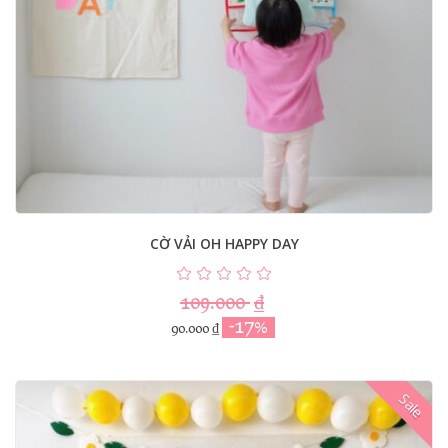
CỜ VẢI OH HAPPY DAY
109.000
₫
-17%
90.000
₫
Sale