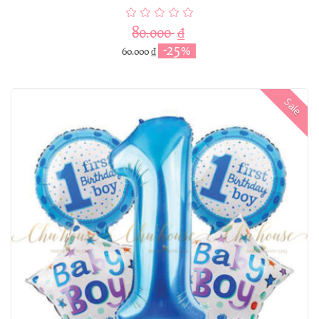
80.000
₫
-25%
60.000
₫
Sale