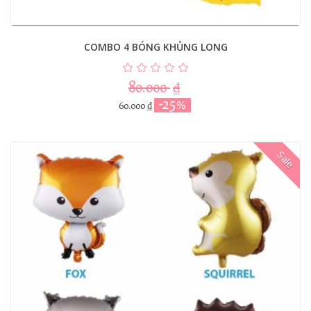
COMBO 4 BÓNG KHỦNG LONG
80.000
₫
-25%
60.000
₫
Sale