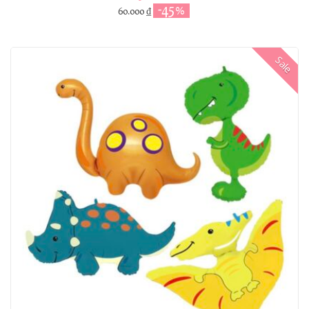
-45%
60.000
₫
Sale