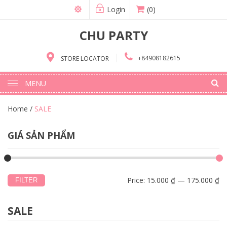
Login
(0)
CHU PARTY
+84908182615
STORE LOCATOR
MENU
Home
/
SALE
GIÁ SẢN PHẨM
Price:
15.000 ₫
—
175.000 ₫
FILTER
SALE