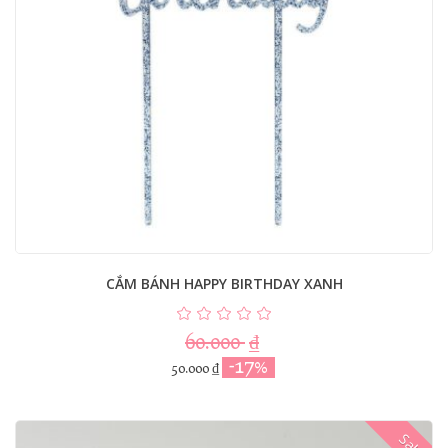
CẮM BÁNH HAPPY BIRTHDAY XANH
60.000
₫
-17%
50.000
₫
Sale