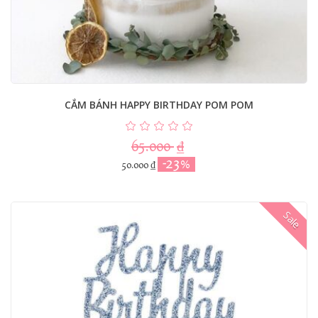
CẮM BÁNH HAPPY BIRTHDAY POM POM
65.000
₫
-23%
50.000
₫
Sale