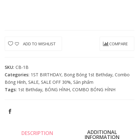
BIRTHDAY
Quantity
ADD TO WISHLIST
COMPARE
SKU:
CB-1B
Categories:
1ST BIRTHDAY
,
Bong Bóng 1st Birthday
,
Combo
Bóng Hình
,
SALE
,
SALE OFF 30%
,
Sản phẩm
Tags:
1st Birthday
,
BÓNG HÌNH
,
COMBO BÓNG HÌNH
ADDITIONAL
DESCRIPTION
INFORMATION