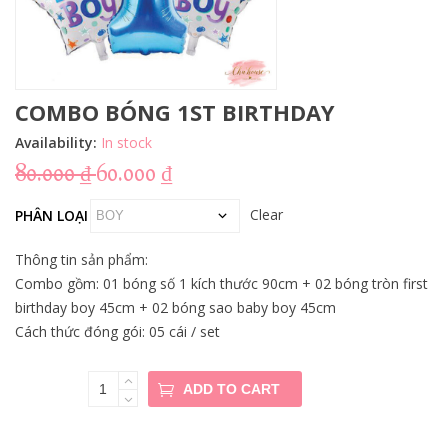
COMBO BÓNG 1ST BIRTHDAY
Availability:
In stock
80.000
₫
60.000
₫
Clear
PHÂN LOẠI
Thông tin sản phẩm:
Combo gồm: 01 bóng số 1 kích thước 90cm + 02 bóng tròn first
birthday boy 45cm + 02 bóng sao baby boy 45cm
Cách thức đóng gói: 05 cái / set
COMBO
ADD TO CART
BÓNG 1ST