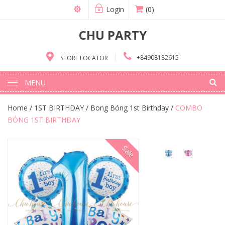
Login
(0)
CHU PARTY
+84908182615
STORE LOCATOR
MENU
Home
/
1ST BIRTHDAY
/
Bong Bóng 1st Birthday
/
COMBO
BÓNG 1ST BIRTHDAY
Sale