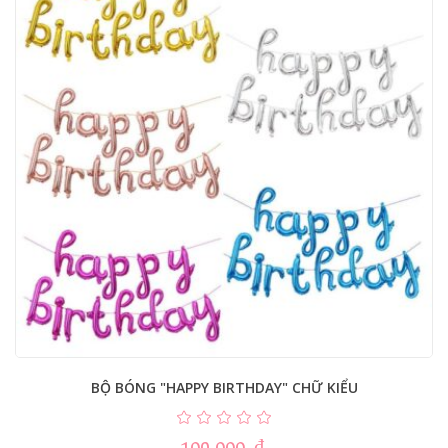
BỘ BÓNG "HAPPY BIRTHDAY" CHỮ KIỂU
109.000
₫