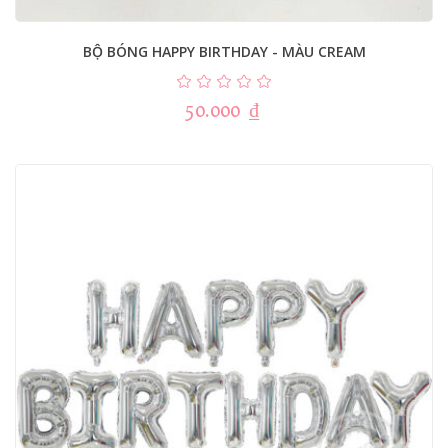
BỘ BÓNG HAPPY BIRTHDAY - MÀU CREAM
50.000
₫