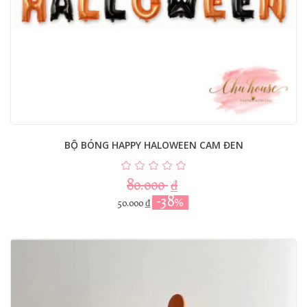
BỘ BÓNG HAPPY HALOWEEN CAM ĐEN
80.000
₫
-38%
50.000
₫