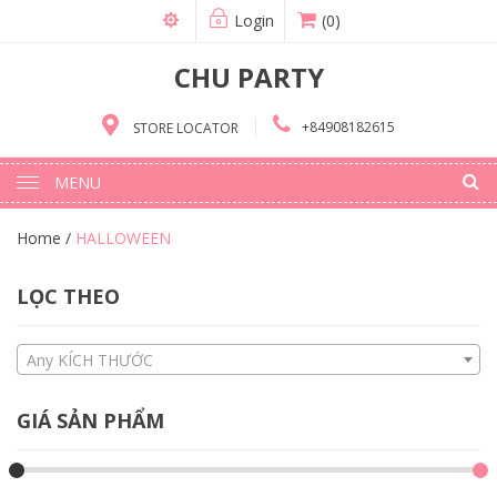
Login
(0)
CHU PARTY
+84908182615
STORE LOCATOR
MENU
Home
/
HALLOWEEN
LỌC THEO
Any KÍCH THƯỚC
GIÁ SẢN PHẨM