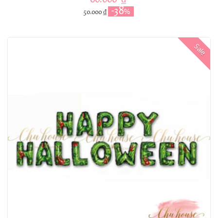
-38%
50.000
₫
Sale