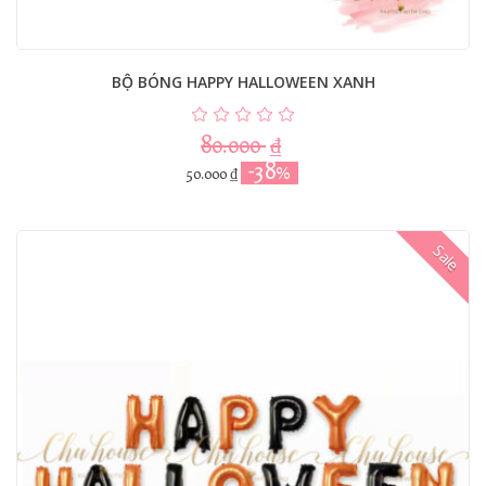
BỘ BÓNG HAPPY HALLOWEEN XANH
80.000
₫
-38%
50.000
₫
Sale