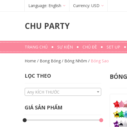
Language:
English
Currency:
USD
Français
(
French
)
€
(
EUR
)
CHU PARTY
English
$ (USD)
TRANG CHỦ
SỰ KIỆN
CHỦ ĐỀ
SET UP
Home
/
Bong Bóng
/
Bóng Nhôm
/
Bóng Sao
LỌC THEO
BÓNG
Any KÍCH THƯỚC
GIÁ SẢN PHẨM