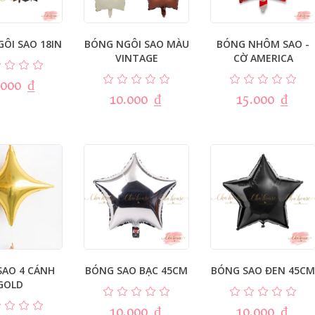
ÔI SAO 18IN
BÓNG NGÔI SAO MÀU
BÓNG NHÔM SAO -
VINTAGE
CỜ AMERICA
.000
₫
10.000
₫
15.000
₫
SAO 4 CÁNH
BÓNG SAO BẠC 45CM
BÓNG SAO ĐEN 45CM
GOLD
10.000
₫
10.000
₫