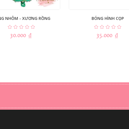
NG NHÔM - XƯƠNG RỒNG
BÓNG HÌNH CỌP
30.000
₫
35.000
₫