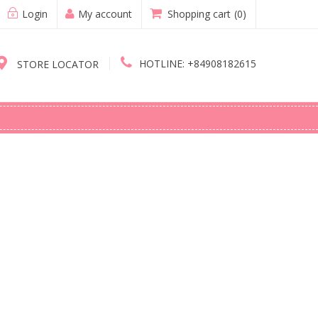
Login
My account
Shopping cart
(0)
HOTLINE:
+84908182615
STORE LOCATOR