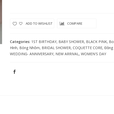
Quantity
ADD TO WISHLIST
COMPARE
Categories:
1ST BIRTHDAY
,
BABY SHOWER
,
BLACK PINK
,
Bo
Hình
,
Bóng Nhôm
,
BRIDAL SHOWER
,
COQUETTE CORE
,
Đồng 
WEDDING- ANNIVERSARY
,
NEW ARRIVAL
,
WOMEN'S DAY