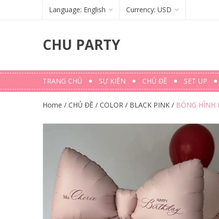
Language:
English
Currency:
USD
Français
(
French
)
€
(
EUR
)
CHU PARTY
English
$ (USD)
TRANG CHỦ
SỰ KIỆN
CHỦ ĐỀ
SET UP
Home
/
CHỦ ĐỀ
/
COLOR
/
BLACK PINK
/
BÓNG HÌNH