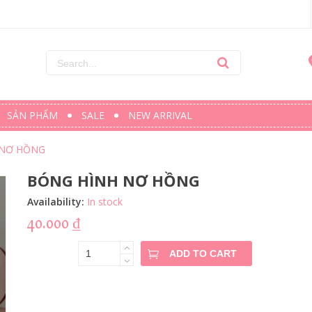
SẢN PHẨM
SALE
NEW ARRIVAL
 NƠ HỒNG
BÓNG HÌNH NƠ HỒNG
Availability:
In stock
40.000
₫
BÓNG
ADD TO CART
HÌNH NƠ
HỒNG