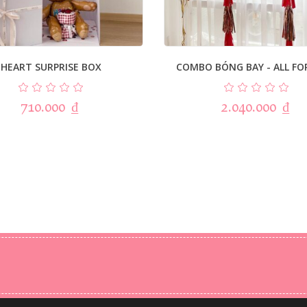
HEART SURPRISE BOX
COMBO BÓNG BAY - ALL FO
710.000
₫
2.040.000
₫