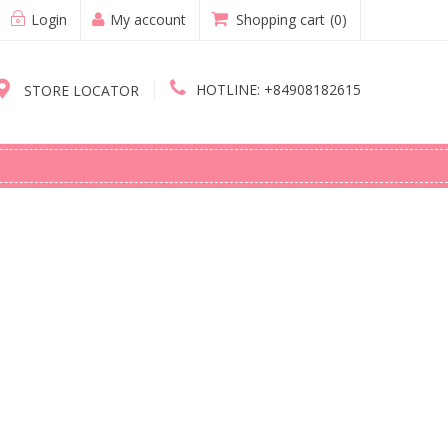
Login
My account
Shopping cart
(0)
HOTLINE:
+84908182615
STORE LOCATOR