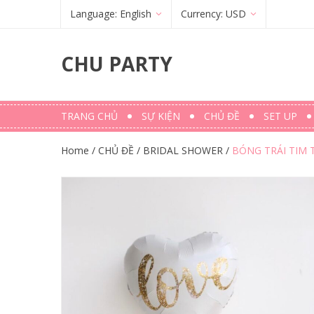
Language:
English
Currency:
USD
Français
(
French
)
€
(
EUR
)
CHU PARTY
English
$ (USD)
TRANG CHỦ
SỰ KIỆN
CHỦ ĐỀ
SET UP
Home
/
CHỦ ĐỀ
/
BRIDAL SHOWER
/
BÓNG TRÁI TIM 