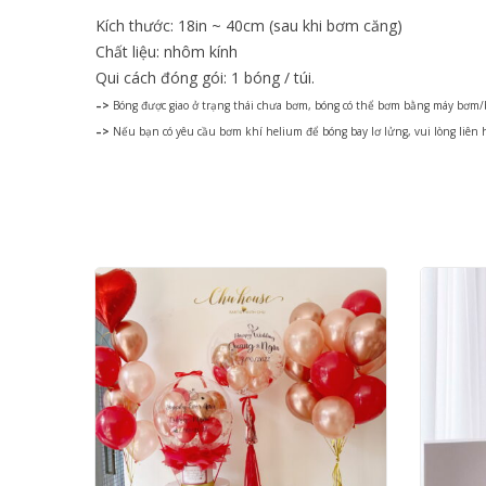
Kích thước: 18in ~ 40cm (sau khi bơm căng)
Chất liệu: nhôm kính
Qui cách đóng gói: 1 bóng / túi.
–>
Bóng được giao ở trạng thái chưa bơm, bóng có thể bơm bằng máy bơm/
–>
Nếu bạn có yêu cầu bơm khí helium để bóng bay lơ lửng, vui lòng liên 