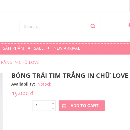
SẢN PHẨM
SALE
NEW ARRIVAL
TRẮNG IN CHỮ LOVE
BÓNG TRÁI TIM TRẮNG IN CHỮ LOVE
Availability:
In stock
15.000
₫
BÓNG
ADD TO CART
TRÁI TIM
TRẮNG IN