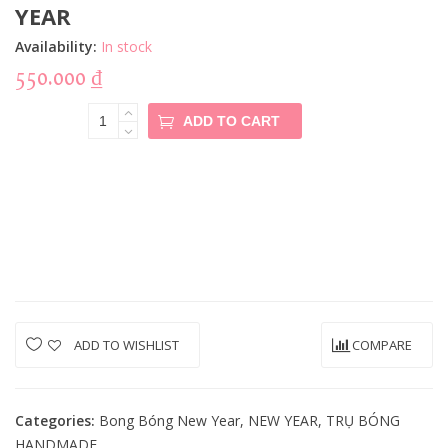
YEAR
Availability:
In stock
550.000
₫
TRỤ BÓNG
ADD TO CART
HANDMAD
E HAPPY
NEW YEAR
Quantity
ADD TO WISHLIST
COMPARE
Categories:
Bong Bóng New Year
,
NEW YEAR
,
TRỤ BÓNG
HANDMADE