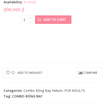
Availability:
In stock
960.000
₫
COMBO
ADD TO CART
BÓNG BAY
ROSY
BLACK
Quantity
ADD TO WISHLIST
COMPARE
Categories:
Combo Bóng Bay Helium
,
FOR ADULTS
Tag:
COMBO BÓNG BAY