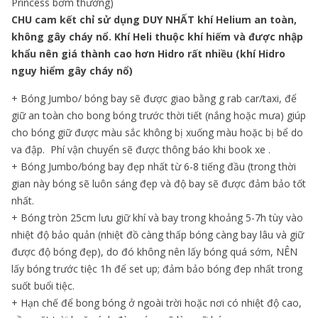
Princess bơm thường)
CHU cam kết chỉ sử dụng DUY NHẤT khí Helium an toàn,
không gây cháy nổ. Khí Heli thuộc khí hiếm và được nhập
khẩu nên giá thành cao hơn Hidro rất nhiều (khí Hidro
nguy hiểm gây cháy nổ)
+ Bóng Jumbo/ bóng bay sẽ được giao bằng g rab car/taxi, để
giữ an toàn cho bong bóng trước thời tiết (nắng hoặc mưa) giúp
cho bóng giữ được màu sắc không bị xuống màu hoặc bị bể do
va đập. Phí vận chuyển sẽ được thông báo khi book xe .
+ Bóng Jumbo/bóng bay đẹp nhất từ 6-8 tiếng đầu (trong thời
gian này bóng sẽ luôn sáng đẹp và độ bay sẽ được đảm bảo tốt
nhất.
+ Bóng tròn 25cm lưu giữ khí và bay trong khoảng 5-7h tùy vào
nhiệt độ bảo quản (nhiệt đồ càng thấp bóng càng bay lâu và giữ
được độ bóng đẹp), do đó không nên lấy bóng quá sớm, NÊN
lấy bóng trước tiệc 1h để set up; đảm bảo bóng đep nhất trong
suốt buổi tiệc.
+ Hạn chế để bong bóng ở ngoài trời hoặc nơi có nhiệt độ cao,