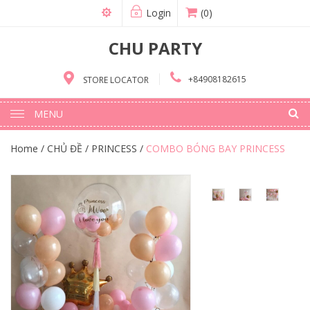
Login
(0)
CHU PARTY
+84908182615
STORE LOCATOR
MENU
Home
/
CHỦ ĐỀ
/
PRINCESS
/
COMBO BÓNG BAY PRINCESS