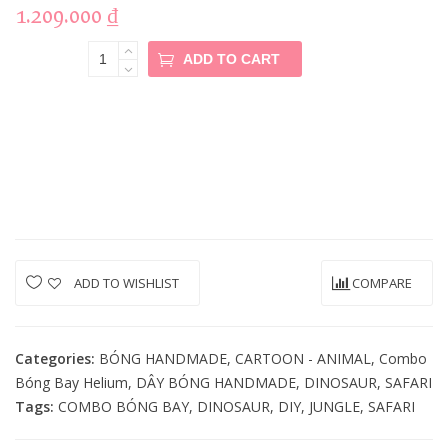
1.209.000
₫
COMBO
ADD TO CART
BÓNG BAY
KHỦNG
LONG
Quantity
ADD TO WISHLIST
COMPARE
Categories:
BÓNG HANDMADE
,
CARTOON - ANIMAL
,
Combo
Bóng Bay Helium
,
DÂY BÓNG HANDMADE
,
DINOSAUR
,
SAFARI
Tags:
COMBO BÓNG BAY
,
DINOSAUR
,
DIY
,
JUNGLE
,
SAFARI