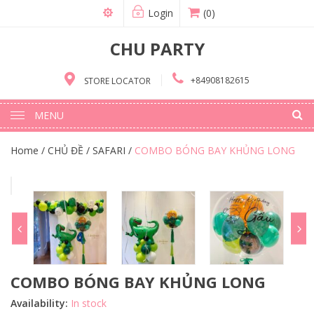
Login
(0)
CHU PARTY
+84908182615
STORE LOCATOR
MENU
Home
/
CHỦ ĐỀ
/
SAFARI
/
COMBO BÓNG BAY KHỦNG LONG
COMBO BÓNG BAY KHỦNG LONG
Availability:
In stock