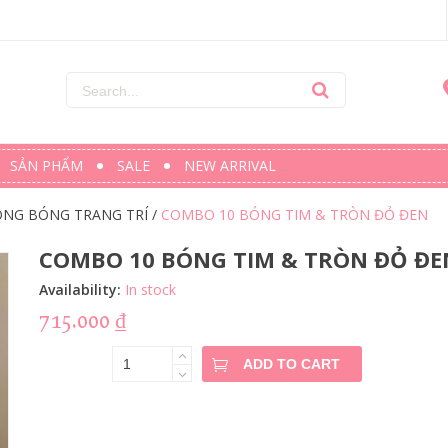
SẢN PHẨM
SALE
NEW ARRIVAL
NG BÓNG TRANG TRÍ
/
COMBO 10 BÓNG TIM & TRÒN ĐỎ ĐEN
COMBO 10 BÓNG TIM & TRÒN ĐỎ ĐE
Availability:
In stock
715.000
₫
COMBO 10
ADD TO CART
BÓNG TIM
& TRÒN