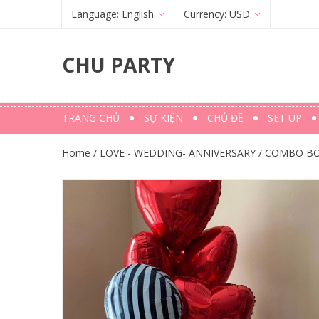
Language:
English
Currency:
USD
Français
(
French
)
€
(
EUR
)
CHU PARTY
English
$ (USD)
TRANG CHỦ
SỰ KIỆN
CHỦ ĐỀ
SET UP
Home
/
LOVE - WEDDING- ANNIVERSARY
/
COMBO BO