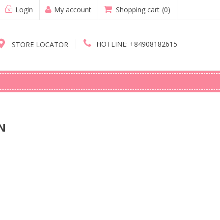
Login
My account
Shopping cart
(0)
HOTLINE:
+84908182615
STORE LOCATOR
N