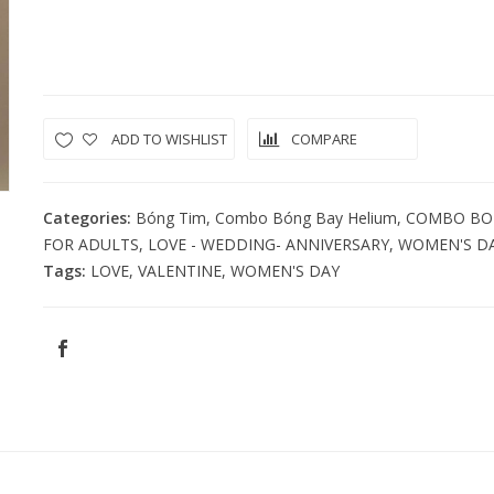
ĐỎ ĐEN
Quantity
ADD TO WISHLIST
COMPARE
Categories:
Bóng Tim
,
Combo Bóng Bay Helium
,
COMBO BO
FOR ADULTS
,
LOVE - WEDDING- ANNIVERSARY
,
WOMEN'S D
Tags:
LOVE
,
VALENTINE
,
WOMEN'S DAY