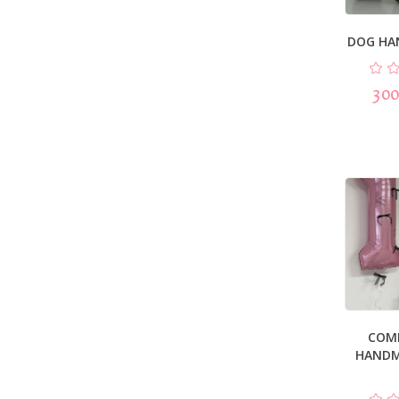
DOG HA
300
COM
HANDM