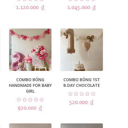
1.120.000
₫
1.045.000
₫
COMBO BÓNG
COMBO BÓNG 1ST
HANDMADE FOR BABY
B.DAY CHOCOLATE
GIRL
520.000
₫
920.000
₫