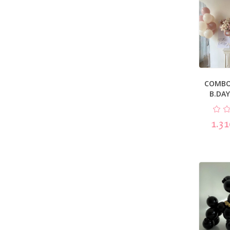
COMBO
B.DA
1.3