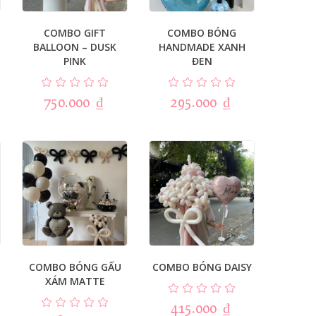
COMBO GIFT
COMBO BÓNG
BALLOON – DUSK
HANDMADE XANH
PINK
ĐEN
750.000
₫
295.000
₫
COMBO BÓNG GẤU
COMBO BÓNG DAISY
XÁM MATTE
415.000
₫