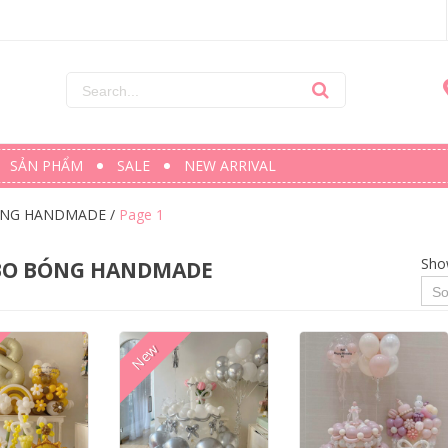
SẢN PHẨM
SALE
NEW ARRIVAL
NG HANDMADE
/
Page 1
Sho
O BÓNG HANDMADE
New