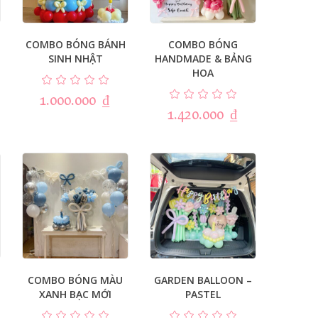
O
COMBO BÓNG BÁNH
COMBO BÓNG
SINH NHẬT
HANDMADE & BẢNG
HOA
1.000.000
₫
1.420.000
₫
COMBO BÓNG MÀU
GARDEN BALLOON –
XANH BẠC MỚI
PASTEL