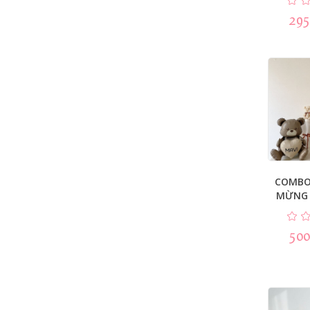
295
COMBO
MỪNG 
500