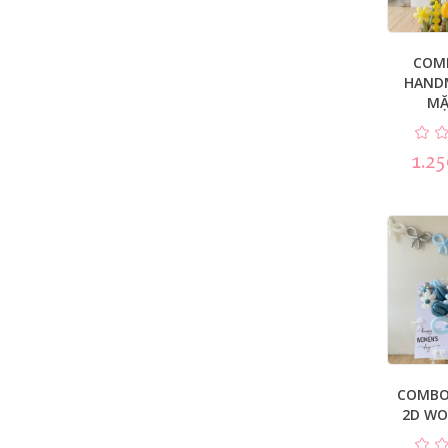
COM
HAND
MẶ
1.2
COMBO
2D WO