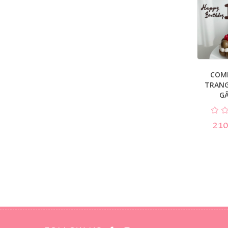
COM
TRANG 
G
210