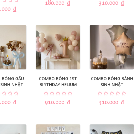
180.000
₫
310.000
₫
.000
₫
 BÓNG GẤU
COMBO BÓNG 1ST
COMBO BÓNG BÁNH
SINH NHẬT
BIRTHDAY HELIUM
SINH NHẬT
.000
₫
910.000
₫
310.000
₫