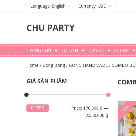
Language:
English
Currency:
USD
Français
(
French
)
€
(
EUR
)
CHU PARTY
English
$ (USD)
TRANG CHỦ
SỰ KIỆN
CHỦ ĐỀ
SET UP
Home
/
Bong Bóng
/
BÓNG HANDMADE
/
COMBO BÓ
GIÁ SẢN PHẨM
COMB
New
Price:
170.000 ₫
—
FILTER
2.550.000 ₫