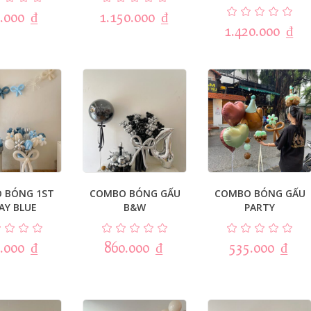
.000
₫
1.150.000
₫
1.420.000
₫
 BÓNG 1ST
COMBO BÓNG GẤU
COMBO BÓNG GẤU
AY BLUE
B&W
PARTY
.000
₫
860.000
₫
535.000
₫