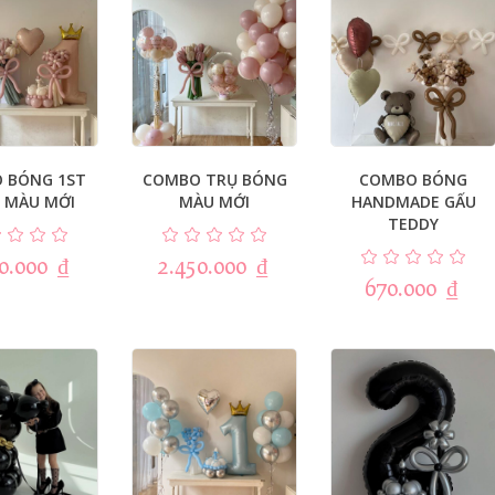
 BÓNG 1ST
COMBO TRỤ BÓNG
COMBO BÓNG
Y MÀU MỚI
MÀU MỚI
HANDMADE GẤU
TEDDY
10.000
₫
2.450.000
₫
670.000
₫