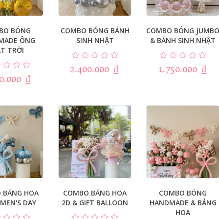
BO BÓNG
COMBO BÓNG BÁNH
COMBO BÓNG JUMB
MADE ÔNG
SINH NHẬT
& BÁNH SINH NHẬT
T TRỜI
2.400.000
₫
1.750.000
₫
50.000
₫
 BẢNG HOA
COMBO BẢNG HOA
COMBO BÓNG
MEN'S DAY
2D & GIFT BALLOON
HANDMADE & BẢNG
HOA