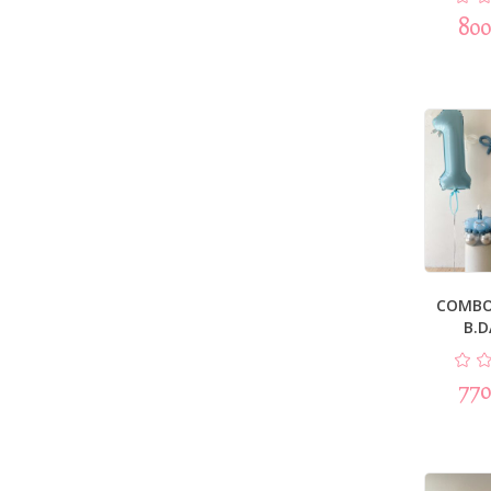
800
COMBO
B.D
770