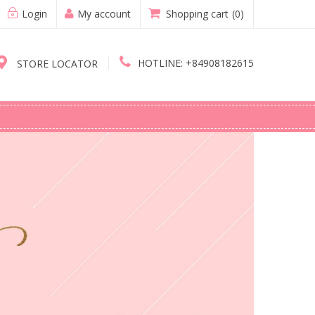
Login
My account
Shopping cart
(0)
HOTLINE:
+84908182615
STORE LOCATOR