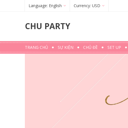
Language:
English
Currency:
USD
Français
(
French
)
€
(
EUR
)
CHU PARTY
English
$ (USD)
TRANG CHỦ
SỰ KIỆN
CHỦ ĐỀ
SET UP