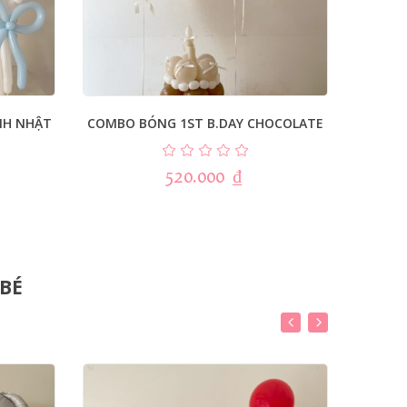
NH NHẬT
COMBO BÓNG 1ST B.DAY CHOCOLATE
COMBO 
520.000
₫
 BÉ