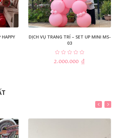
P HAPPY
DỊCH VỤ TRANG TRÍ – SET UP MINI MS-
DỊCH V
03
2.000.000
₫
ẤT