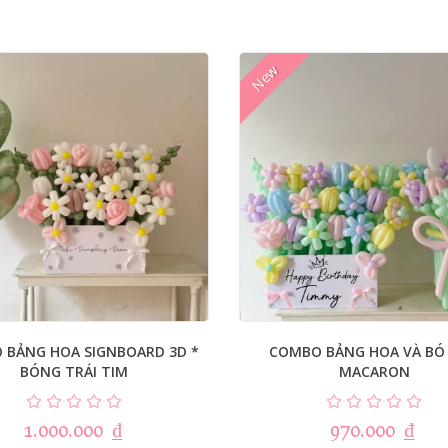
New
 BẢNG HOA SIGNBOARD 3D *
COMBO BẢNG HOA VÀ BÓ
BÓNG TRÁI TIM
MACARON
1.000.000
₫
970.000
₫