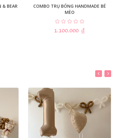
 & BEAR
COMBO TRỤ BÓNG HANDMADE BÉ
C
MÈO
1.100.000
₫