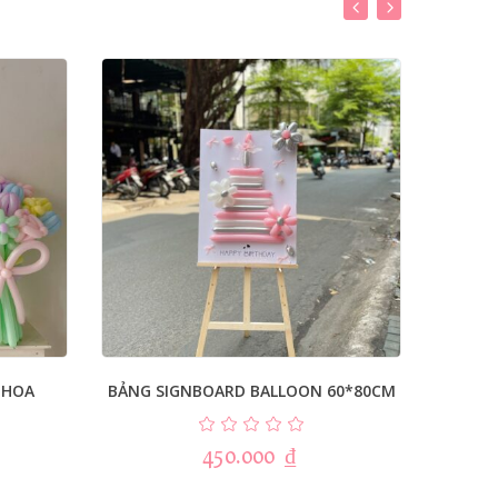
 HOA
BẢNG SIGNBOARD BALLOON 60*80CM
COMB
450.000
₫