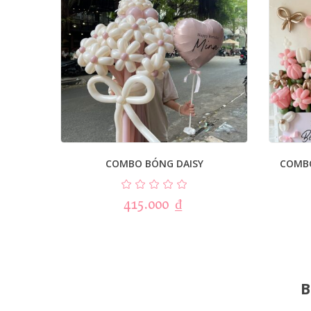
COMBO BÓNG DAISY
COMB
415.000
₫
B