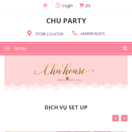
Login
(0)
CHU PARTY
+84908182615
STORE LOCATOR
MENU
DỊCH VỤ SET UP