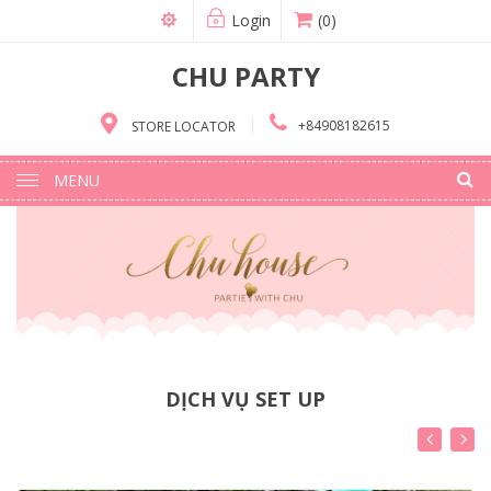
Login
(0)
CHU PARTY
+84908182615
STORE LOCATOR
MENU
DỊCH VỤ SET UP