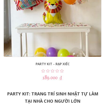
PARTY KIT - RẠP XIẾC
189.000
₫
PARTY KIT: TRANG TRÍ SINH NHẬT TỰ LÀM
TẠI NHÀ CHO NGƯỜI LỚN