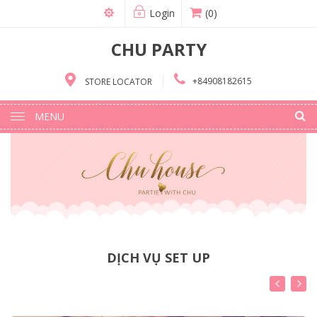
Login
(0)
CHU PARTY
+84908182615
STORE LOCATOR
MENU
DỊCH VỤ SET UP