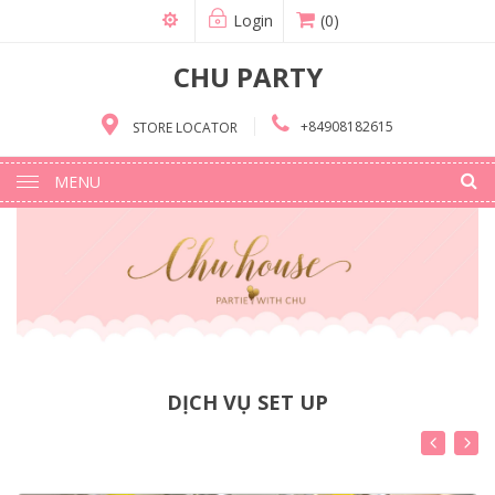
Login
(0)
CHU PARTY
+84908182615
STORE LOCATOR
MENU
DỊCH VỤ SET UP