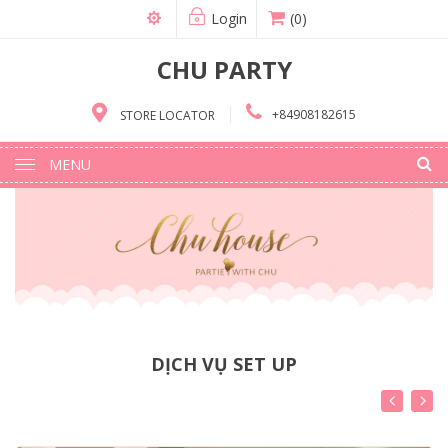
Login
(0)
CHU PARTY
+84908182615
STORE LOCATOR
MENU
DỊCH VỤ SET UP