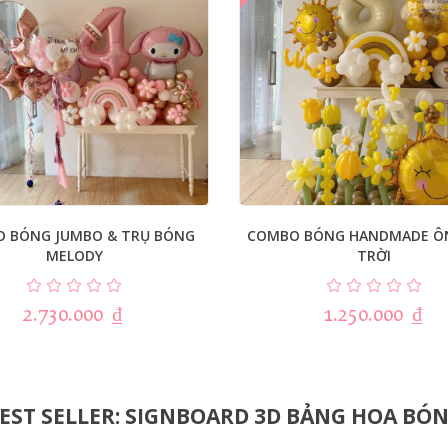
 BÓNG JUMBO & TRỤ BÓNG
COMBO BÓNG HANDMADE Ô
MELODY
TRỜI
2.730.000
₫
1.250.000
₫
EST SELLER: SIGNBOARD 3D BẢNG HOA BÓ