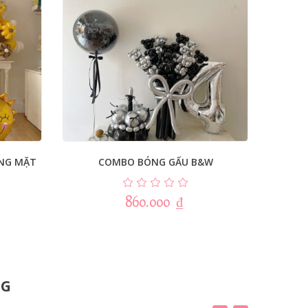
NG MẶT
COMBO BÓNG GẤU B&W
C
860.000
₫
NG