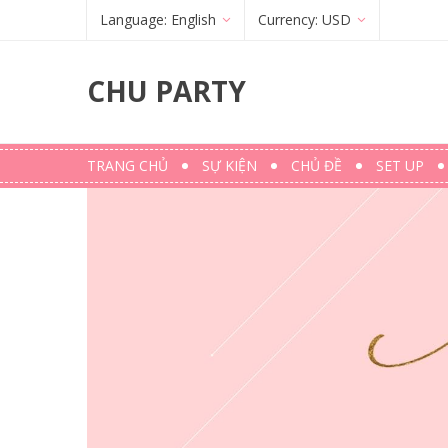
Language:
English
Currency:
USD
Français
(
French
)
€
(
EUR
)
CHU PARTY
English
$ (USD)
TRANG CHỦ
SỰ KIỆN
CHỦ ĐỀ
SET UP