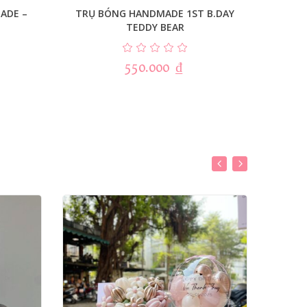
ADE –
TRỤ BÓNG HANDMADE 1ST B.DAY
TRỤ
TEDDY BEAR
550.000
₫