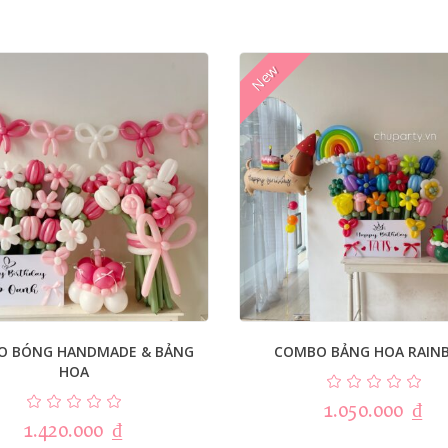
New
O BÓNG HANDMADE & BẢNG
COMBO BẢNG HOA RAIN
HOA
1.050.000
₫
1.420.000
₫