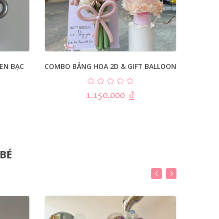
EN BẠC
COMBO BẢNG HOA 2D & GIFT BALLOON
CO
1.150.000
₫
 BÉ