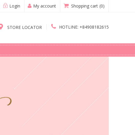
Login
My account
Shopping cart
(0)
HOTLINE:
+84908182615
STORE LOCATOR