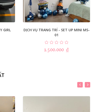
Y GIRL
DỊCH VỤ TRANG TRÍ - SET UP MINI MS-
DỊCH 
01
1.500.000
₫
ẤT