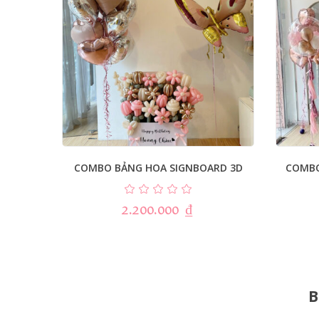
COMBO BẢNG HOA SIGNBOARD 3D
COMBO
2.200.000
₫
B