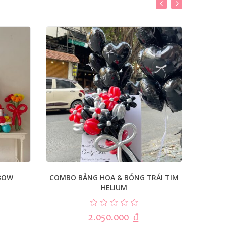
BOW
COMBO BẢNG HOA & BÓNG TRÁI TIM
BẢNG 
HELIUM
2.050.000
₫