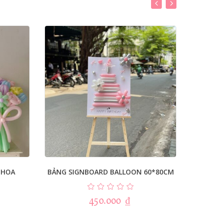
 HOA
BẢNG SIGNBOARD BALLOON 60*80CM
COMB
450.000
₫