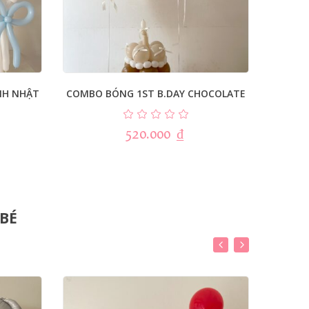
NH NHẬT
COMBO BÓNG 1ST B.DAY CHOCOLATE
COMBO 
520.000
₫
 BÉ