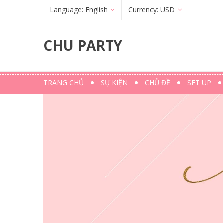
Language:
English
Currency:
USD
Français
(
French
)
€
(
EUR
)
CHU PARTY
English
$ (USD)
TRANG CHỦ
SỰ KIỆN
CHỦ ĐỀ
SET UP