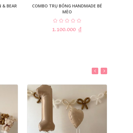
 & BEAR
COMBO TRỤ BÓNG HANDMADE BÉ
C
MÈO
1.100.000
₫