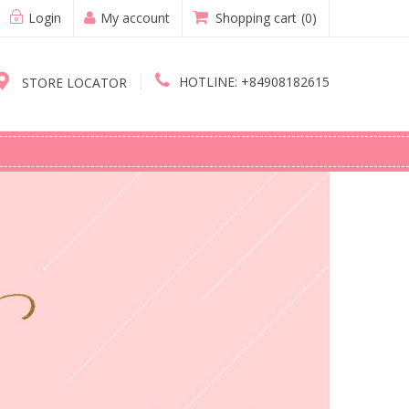
Login
My account
Shopping cart
(0)
HOTLINE:
+84908182615
STORE LOCATOR