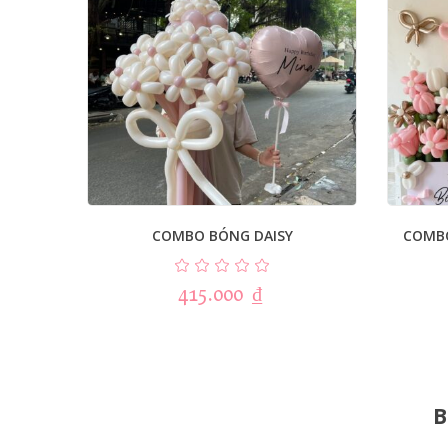
COMBO BÓNG DAISY
COMB
415.000
₫
B