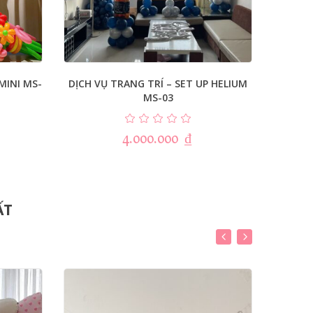
MINI MS-
DỊCH VỤ TRANG TRÍ – SET UP HELIUM
DỊCH 
MS-03
4.000.000
₫
ẤT