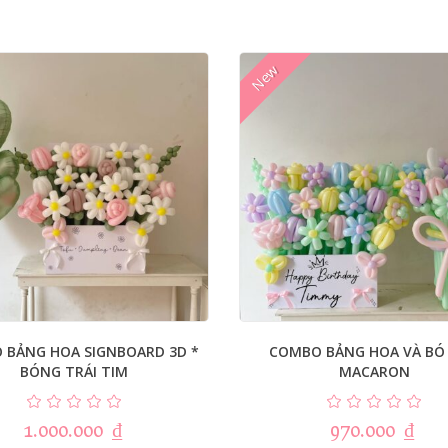
New
 BẢNG HOA SIGNBOARD 3D *
COMBO BẢNG HOA VÀ BÓ
BÓNG TRÁI TIM
MACARON
1.000.000
₫
970.000
₫