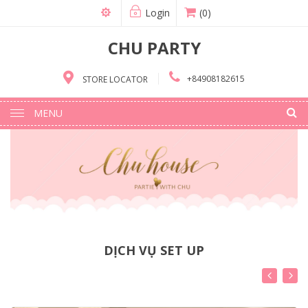
Login
(0)
CHU PARTY
+84908182615
STORE LOCATOR
MENU
DỊCH VỤ SET UP