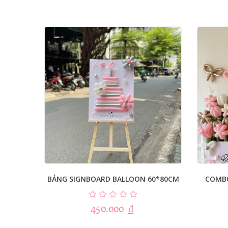
BẢNG SIGNBOARD BALLOON 60*80CM
COMB
450.000
₫