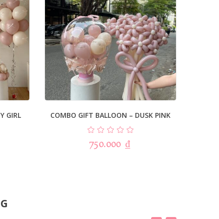
Y GIRL
COMBO GIFT BALLOON – DUSK PINK
COMBO
750.000
₫
NG