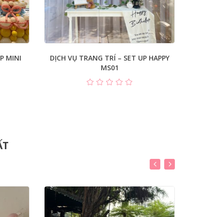
P MINI
DỊCH VỤ TRANG TRÍ – SET UP HAPPY
DỊCH 
MS01
ẤT