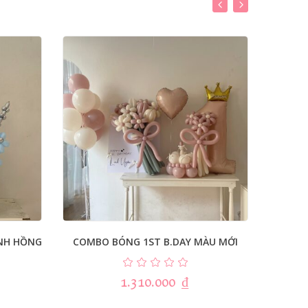
NH HỒNG
COMBO BÓNG 1ST B.DAY MÀU MỚI
BẢNG
1.310.000
₫