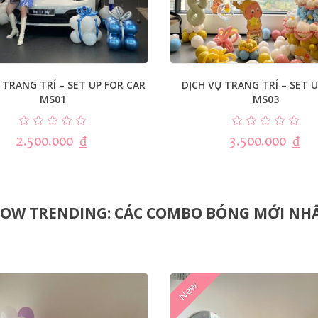
 TRANG TRÍ – SET UP FOR CAR
DỊCH VỤ TRANG TRÍ – SET U
MS01
MS03
2.500.000
₫
3.500.000
₫
OW TRENDING: CÁC COMBO BÓNG MỚI NH
New