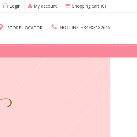
Login
My account
Shopping cart
(0)
HOTLINE:
+84908182615
STORE LOCATOR