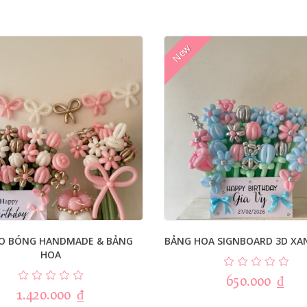
New
O BÓNG HANDMADE & BẢNG
BẢNG HOA SIGNBOARD 3D XA
HOA
650.000
₫
1.420.000
₫