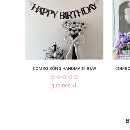
COMBO BÓNG HANDMADE B&W
COMBO
310.000
₫
B