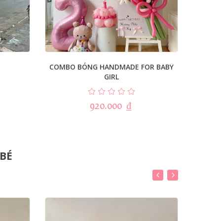
COMBO BÓNG HANDMADE FOR BABY
COMB
GIRL
920.000
₫
 BÉ