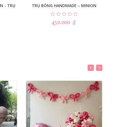
N - TRỤ
TRỤ BÓNG HANDMADE – MINION
TRỤ
450.000
₫