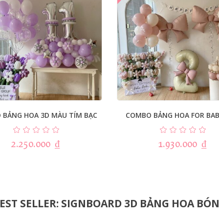
 BẢNG HOA 3D MÀU TÍM BẠC
COMBO BẢNG HOA FOR BAB
2.250.000
₫
1.930.000
₫
EST SELLER: SIGNBOARD 3D BẢNG HOA BÓ