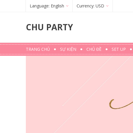
Language:
English
Currency:
USD
Français
(
French
)
€
(
EUR
)
CHU PARTY
English
$ (USD)
TRANG CHỦ
SỰ KIỆN
CHỦ ĐỀ
SET UP